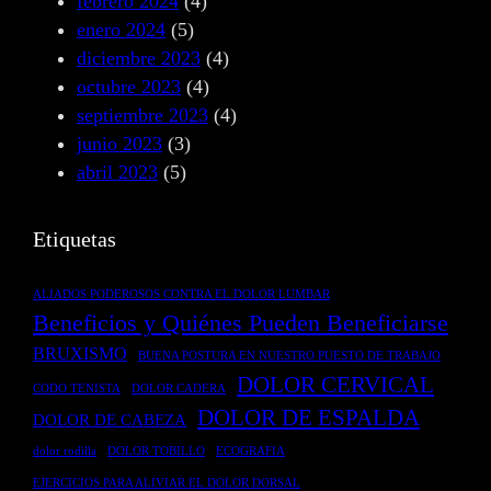
febrero 2024
(4)
t
s
y
enero 2024
(5)
o
t
H
diciembre 2023
(4)
G
q
e
octubre 2023
(4)
l
u
r
septiembre 2023
(4)
o
i
n
junio 2023
(3)
b
r
i
abril 2023
(5)
a
ú
a
l
r
D
Etiquetas
d
g
i
e
i
s
ALIADOS PODEROSOS CONTRA EL DOLOR LUMBAR
l
c
c
Beneficios y Quiénes Pueden Beneficiarse
C
a
a
BRUXISMO
BUENA POSTURA EN NUESTRO PUESTO DE TRABAJO
u
e
l
DOLOR CERVICAL
e
n
CODO TENISTA
DOLOR CADERA
DOLOR DE ESPALDA
r
F
DOLOR DE CABEZA
p
i
dolor rodilla
DOLOR TOBILLO
ECOGRAFIA
o
s
EJERCICIOS PARA ALIVIAR EL DOLOR DORSAL