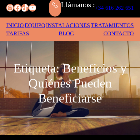
Llámanos :
Instagram
Facebook
TikTok
YouTube
+34 616 262 651
INICIO
EQUIPO
INSTALACIONES
TRATAMIENTOS
TARIFAS
BLOG
CONTACTO
Etiqueta:
Beneficios y
Quiénes Pueden
Beneficiarse