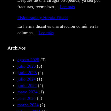
Después de una cirugía ortopédica, ya sea por
e
:
fracturas, reemplazo…
Lee más
o
R
Fisioterapia y Hernia Discal
p
e
a
h
La hernia discal es una afección común en la
t
a
:
columna…
Lee más
í
b
F
a
i
i
Archivos
:
l
s
T
i
i
agosto 2025
(3)
r
t
o
julio 2025
(8)
a
a
t
junio 2025
(4)
t
c
e
julio 2024
(1)
a
i
r
junio 2024
(4)
m
ó
a
mayo 2024
(1)
i
n
p
abril 2024
(5)
e
P
i
marzo 2024
(2)
n
o
a