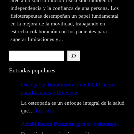
afecta no solo la función física sino también la
independencia y la confianza de una persona. Los
fisioterapeutas desempeñan un papel fundamental
en la mejora de la movilidad, trabajando en
estrecha colaboración con los pacientes para
superar limitaciones y…
B
u
s
Entradas populares
c
Osteopatía: Tratamiento Global del Cuerpo
a
para Lesiones y Dolencias
r
La osteopatía es un enfoque integral de la salud
:
que…
Lee más
O
Rehabilitación Postquirúrgica en Fisioterapia
s
t