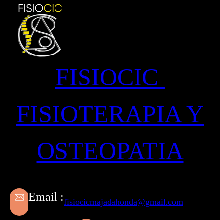
Saltar
al
contenido
FISIOCIC
FISIOTERAPIA Y
OSTEOPATIA
Email :
fisiocicmajadahonda@gmail.com