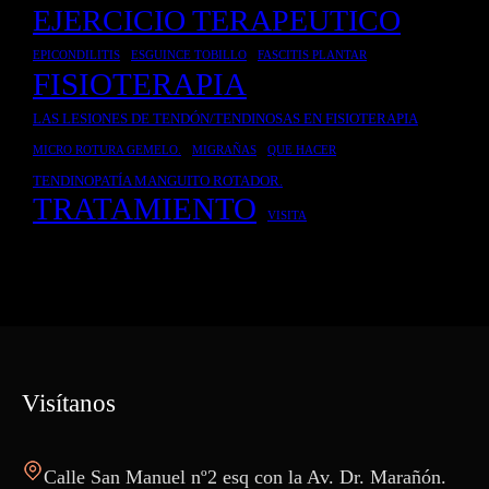
EJERCICIO TERAPEUTICO
p
i
a
o
EPICONDILITIS
ESGUINCE TOBILLO
FASCITIS PLANTAR
r
t
FISIOTERAPIA
a
e
LAS LESIONES DE TENDÓN/TENDINOSAS EN FISIOTERAPIA
L
r
MICRO ROTURA GEMELO.
MIGRAÑAS
QUE HACER
e
a
TENDINOPATÍA MANGUITO ROTADOR.
s
p
TRATAMIENTO
i
i
VISITA
o
a
n
e
s
y
D
Visítanos
o
l
e
Calle San Manuel nº2 esq con la Av. Dr. Marañón.