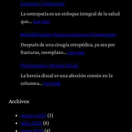
Lesiones y Dolencias
r
La osteopatía es un enfoque integral de la salud
:
que…
Lee más
O
Rehabilitación Postquirúrgica en Fisioterapia
s
t
Después de una cirugía ortopédica, ya sea por
e
:
fracturas, reemplazo…
Lee más
o
R
Fisioterapia y Hernia Discal
p
e
a
h
La hernia discal es una afección común en la
t
a
:
columna…
Lee más
í
b
F
a
i
i
Archivos
:
l
s
T
i
i
agosto 2025
(3)
r
t
o
julio 2025
(8)
a
a
t
junio 2025
(4)