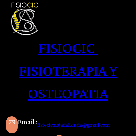
Saltar
al
contenido
FISIOCIC
FISIOTERAPIA Y
OSTEOPATIA
Email :
fisiocicmajadahonda@gmail.com