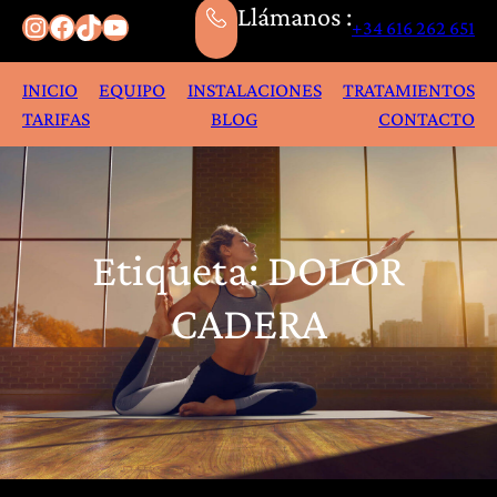
Llámanos :
Instagram
Facebook
TikTok
YouTube
+34 616 262 651
INICIO
EQUIPO
INSTALACIONES
TRATAMIENTOS
TARIFAS
BLOG
CONTACTO
Etiqueta:
DOLOR
CADERA