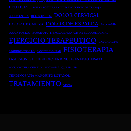
C
a
a
BRUXISMO
BUENA POSTURA EN NUESTRO PUESTO DE TRABAJO
u
e
l
DOLOR CERVICAL
CODO TENISTA
DOLOR CADERA
e
n
DOLOR DE ESPALDA
DOLOR DE CABEZA
r
F
dolor rodilla
p
i
DOLOR TOBILLO
ECOGRAFIA
EJERCICIOS PARA ALIVIAR EL DOLOR DORSAL
EJERCICIO TERAPEUTICO
o
s
EPICONDILITIS
FISIOTERAPIA
p
i
ESGUINCE TOBILLO
FASCITIS PLANTAR
a
o
LAS LESIONES DE TENDÓN/TENDINOSAS EN FISIOTERAPIA
r
t
MICRO ROTURA GEMELO.
MIGRAÑAS
QUE HACER
a
e
TENDINOPATÍA MANGUITO ROTADOR.
L
r
TRATAMIENTO
e
VISITA
a
s
p
i
i
o
a
n
e