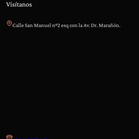
s
Visítanos
y
D
o
Calle San Manuel nº2 esq con la Av. Dr. Marañón.
l
e
n
c
i
a
s