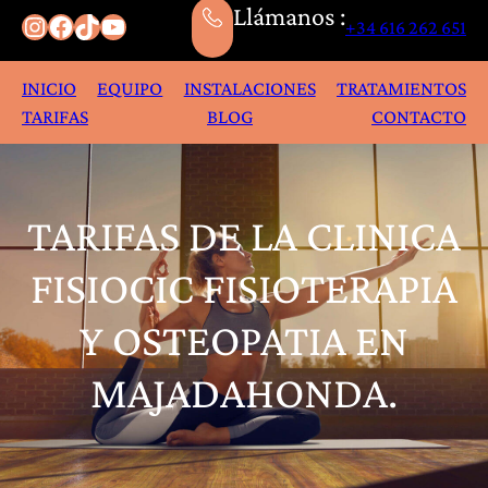
Llámanos :
+34 616 262 651
INICIO
EQUIPO
INSTALACIONES
TRATAMIENTOS
TARIFAS
BLOG
CONTACTO
TARIFAS DE LA CLINICA
FISIOCIC FISIOTERAPIA
Y OSTEOPATIA EN
MAJADAHONDA.