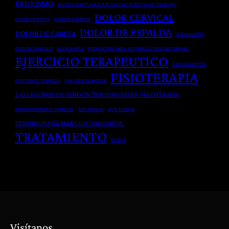
BRUXISMO
BUENA POSTURA EN NUESTRO PUESTO DE TRABAJO
e
P
i
DOLOR CERVICAL
CODO TENISTA
DOLOR CADERA
n
o
a
DOLOR DE ESPALDA
DOLOR DE CABEZA
t
dolor rodilla
s
y
o
t
DOLOR TOBILLO
ECOGRAFIA
EJERCICIOS PARA ALIVIAR EL DOLOR DORSAL
H
EJERCICIO TERAPEUTICO
G
q
e
EPICONDILITIS
FISIOTERAPIA
l
u
r
ESGUINCE TOBILLO
FASCITIS PLANTAR
o
i
n
LAS LESIONES DE TENDÓN/TENDINOSAS EN FISIOTERAPIA
b
r
i
MICRO ROTURA GEMELO.
MIGRAÑAS
QUE HACER
a
ú
a
TENDINOPATÍA MANGUITO ROTADOR.
l
r
D
TRATAMIENTO
VISITA
d
g
i
e
i
s
l
c
c
C
a
a
u
e
l
e
n
r
F
Visítanos