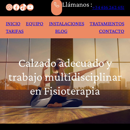
Llámanos :
Instagram
Facebook
TikTok
YouTube
+34 616 262 651
INICIO
EQUIPO
INSTALACIONES
TRATAMIENTOS
TARIFAS
BLOG
CONTACTO
Calzado adecuado y
trabajo multidisciplinar
en Fisioterapia