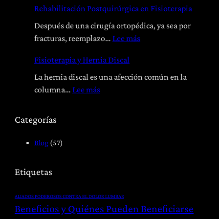
Rehabilitación Postquirúrgica en Fisioterapia
s
t
Después de una cirugía ortopédica, ya sea por
e
:
fracturas, reemplazo…
Lee más
o
R
Fisioterapia y Hernia Discal
p
e
a
h
La hernia discal es una afección común en la
t
a
:
columna…
Lee más
í
b
F
a
i
i
Categorías
:
l
s
T
i
i
Blog
(57)
r
t
o
a
a
t
Etiquetas
t
c
e
a
i
r
ALIADOS PODEROSOS CONTRA EL DOLOR LUMBAR
m
ó
a
Beneficios y Quiénes Pueden Beneficiarse
i
n
p