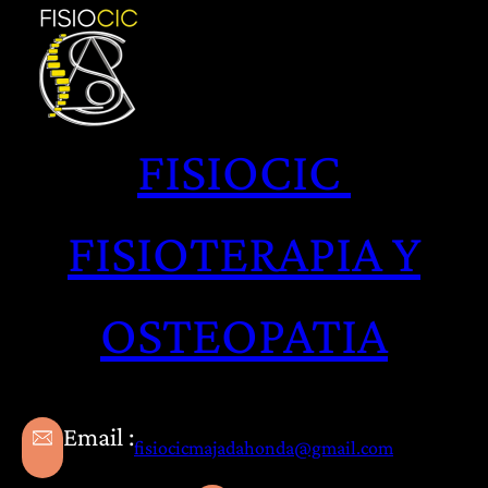
Saltar
al
contenido
FISIOCIC
FISIOTERAPIA Y
OSTEOPATIA
Email :
fisiocicmajadahonda@gmail.com