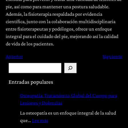
pie, así como para mantener una postura saludable.
Además, la fisioterapia respaldada por evidencia
científica, junto con la colaboración multidisciplinaria
entre fisioterapeutas y podólogos, ofrece un enfoque
integral para el cuidado del pie, mejorando así la calidad
de vida de los pacientes.
Anterior
Siguiente
B
u
s
Entradas populares
c
Osteopatía: Tratamiento Global del Cuerpo para
a
Lesiones y Dolencias
r
La osteopatía es un enfoque integral de la salud
:
que…
Lee más
O