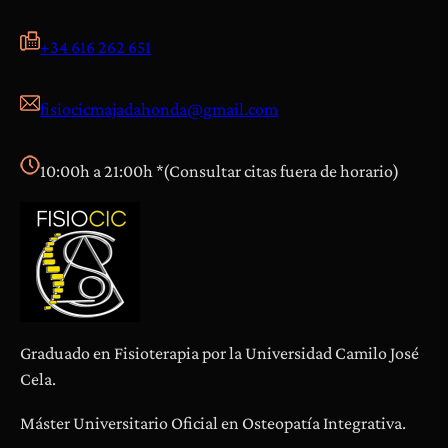
l
e
+34 616 262 651
n
c
fisiocicmajadahonda@gmail.com
i
a
s
10:00h a 21:00h *(Consultar citas fuera de horario)
Graduado en Fisioterapia por la Universidad Camilo José
Cela.
Máster Universitario Oficial en Osteopatía Integrativa.