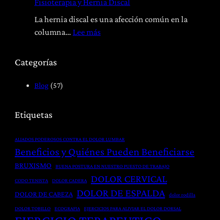
Fisioterapia y Hernia Discal
p
e
a
h
La hernia discal es una afección común en la
t
a
:
columna…
Lee más
í
b
F
a
i
i
Categorías
:
l
s
T
i
i
Blog
(57)
r
t
o
a
a
t
Etiquetas
t
c
e
a
i
r
ALIADOS PODEROSOS CONTRA EL DOLOR LUMBAR
m
ó
a
Beneficios y Quiénes Pueden Beneficiarse
i
n
p
BRUXISMO
BUENA POSTURA EN NUESTRO PUESTO DE TRABAJO
e
P
i
DOLOR CERVICAL
CODO TENISTA
DOLOR CADERA
n
o
a
DOLOR DE ESPALDA
DOLOR DE CABEZA
t
dolor rodilla
s
y
o
t
DOLOR TOBILLO
ECOGRAFIA
EJERCICIOS PARA ALIVIAR EL DOLOR DORSAL
H