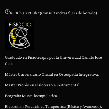
a
s
10:00h a 21:00h *(Consultar citas fuera de horario)
Graduado en Fisioterapia por la Universidad Camilo José
Cela.
Máster Universitario Oficial en Osteopatía Integrativa.
Máster Propio en Fisioterapia Instrumental.
Ecografía Musculoesquelética.
Electrolisis Percutánea Terapéutica (Básico y Avanzado).