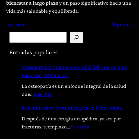
bienestar a largo plazo
y un paso significativo hacia una
vida más saludable y equilibrada.
Anterior
Siguiente
B
u
s
Entradas populares
c
Osteopatía: Tratamiento Global del Cuerpo para
a
Lesiones y Dolencias
r
La osteopatía es un enfoque integral de la salud
:
que…
Lee más
O
Rehabilitación Postquirúrgica en Fisioterapia
s
t
Después de una cirugía ortopédica, ya sea por
e
:
fracturas, reemplazo…
Lee más
o
R