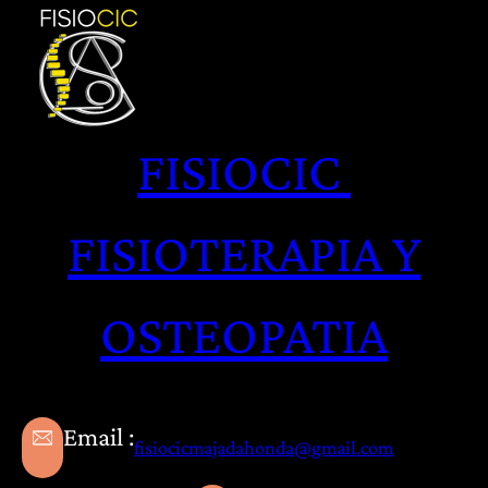
Saltar
al
contenido
FISIOCIC
FISIOTERAPIA Y
OSTEOPATIA
Email :
fisiocicmajadahonda@gmail.com