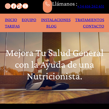
Llámanos :
Instagram
Facebook
TikTok
YouTube
+34 616 262 651
INICIO
EQUIPO
INSTALACIONES
TRATAMIENTOS
TARIFAS
BLOG
CONTACTO
Mejora Tu Salud General
con la Ayuda de una
Nutricionista.