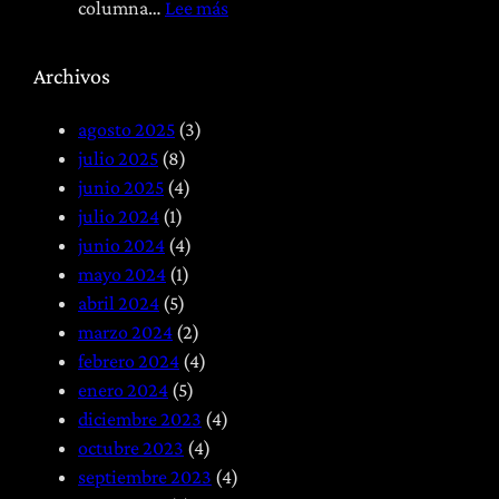
t
a
:
columna…
Lee más
í
b
F
a
i
i
Archivos
:
l
s
T
i
i
agosto 2025
(3)
r
t
o
julio 2025
(8)
a
a
t
junio 2025
(4)
t
c
e
julio 2024
(1)
a
i
r
junio 2024
(4)
m
ó
a
mayo 2024
(1)
i
n
p
abril 2024
(5)
e
P
i
marzo 2024
(2)
n
o
a
febrero 2024
(4)
t
s
y
enero 2024
(5)
o
t
H
diciembre 2023
(4)
G
q
e
octubre 2023
(4)
l
u
r
septiembre 2023
(4)
o
i