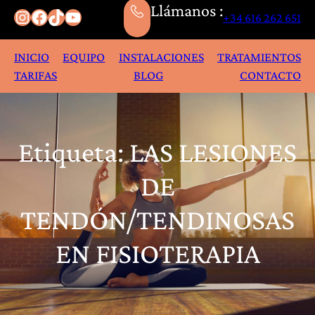
Llámanos :
Instagram
Facebook
TikTok
YouTube
+34 616 262 651
INICIO
EQUIPO
INSTALACIONES
TRATAMIENTOS
TARIFAS
BLOG
CONTACTO
Etiqueta:
LAS LESIONES
DE
TENDÓN/TENDINOSAS
EN FISIOTERAPIA