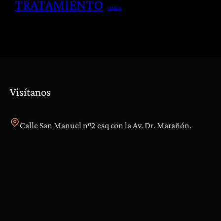
TRATAMIENTO
e
VISITA
a
s
p
i
i
o
a
n
e
s
Visítanos
y
D
o
Calle San Manuel nº2 esq con la Av. Dr. Marañón.
l
e
n
c
i
a
s