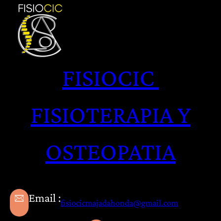
Saltar
al
contenido
FISIOCIC
FISIOTERAPIA Y
OSTEOPATIA
Email :
fisiocicmajadahonda@gmail.com