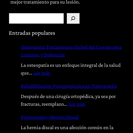
mejor tratamiento para su lesión.
B
u
s
Entradas populares
c
Osteopatía: Tratamiento Global del Cuerpo para
a
Lesiones y Dolencias
r
La osteopatía es un enfoque integral de la salud
:
que…
Lee más
O
Rehabilitación Postquirúrgica en Fisioterapia
s
t
Después de una cirugía ortopédica, ya sea por
e
:
fracturas, reemplazo…
Lee más
o
R
Fisioterapia y Hernia Discal
p
e
a
h
La hernia discal es una afección común en la