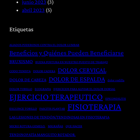
n
junio 2023
(3)
b
r
i
abril 2023
(5)
a
ú
a
l
r
D
Etiquetas
d
g
i
e
i
s
ALIADOS PODEROSOS CONTRA EL DOLOR LUMBAR
l
c
c
Beneficios y Quiénes Pueden Beneficiarse
C
a
a
BRUXISMO
BUENA POSTURA EN NUESTRO PUESTO DE TRABAJO
u
e
l
DOLOR CERVICAL
CODO TENISTA
DOLOR CADERA
e
n
DOLOR DE ESPALDA
DOLOR DE CABEZA
r
F
dolor rodilla
p
i
DOLOR TOBILLO
ECOGRAFIA
EJERCICIOS PARA ALIVIAR EL DOLOR DORSAL
EJERCICIO TERAPEUTICO
o
s
EPICONDILITIS
FISIOTERAPIA
p
i
ESGUINCE TOBILLO
FASCITIS PLANTAR
a
o
LAS LESIONES DE TENDÓN/TENDINOSAS EN FISIOTERAPIA
r
t
MICRO ROTURA GEMELO.
MIGRAÑAS
QUE HACER
a
e
TENDINOPATÍA MANGUITO ROTADOR.
L
r