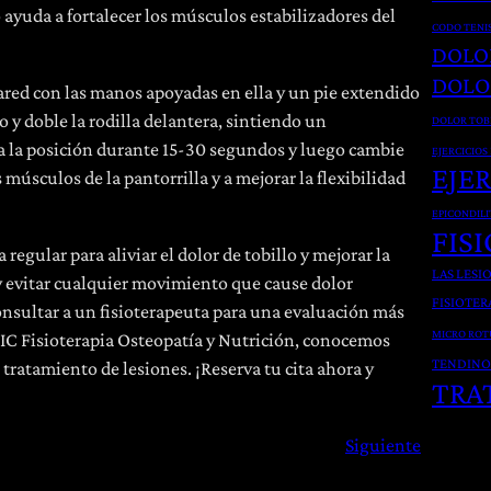
cio ayuda a fortalecer los músculos estabilizadores del
CODO TENI
DOLO
DOLO
ared con las manos apoyadas en ella y un pie extendido
o y doble la rodilla delantera, sintiendo un
DOLOR TOB
ga la posición durante 15-30 segundos y luego cambie
EJERCICIOS
EJE
s músculos de la pantorrilla y a mejorar la flexibilidad
EPICONDILI
FIS
 regular para aliviar el dolor de tobillo y mejorar la
LAS LESI
 y evitar cualquier movimiento que cause dolor
FISIOTER
consultar a un fisioterapeuta para una evaluación más
MICRO ROT
CIC Fisioterapia Osteopatía y Nutrición, conocemos
TENDINO
tratamiento de lesiones. ¡Reserva tu cita ahora y
TRA
Siguiente