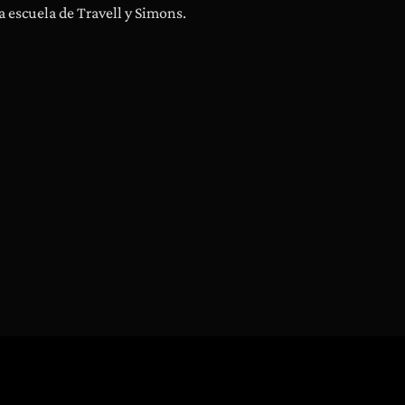
a escuela de Travell y Simons.
a
s