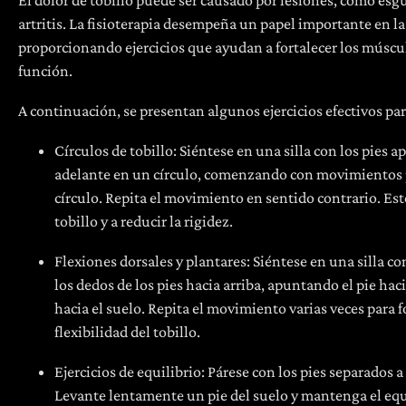
El dolor de tobillo puede ser causado por lesiones, como esgu
artritis. La fisioterapia desempeña un papel importante en la 
proporcionando ejercicios que ayudan a fortalecer los múscul
función.
A continuación, se presentan algunos ejercicios efectivos pa
Círculos de tobillo: Siéntese en una silla con los pies 
adelante en un círculo, comenzando con movimientos
círculo. Repita el movimiento en sentido contrario. Est
tobillo y a reducir la rigidez.
Flexiones dorsales y plantares: Siéntese en una silla c
los dedos de los pies hacia arriba, apuntando el pie hac
hacia el suelo. Repita el movimiento varias veces para f
flexibilidad del tobillo.
Ejercicios de equilibrio: Párese con los pies separados a
Levante lentamente un pie del suelo y mantenga el equ