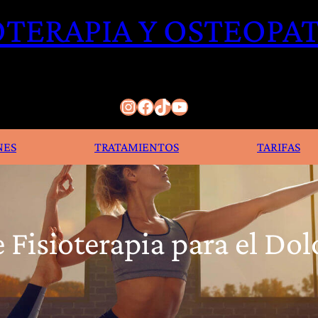
OTERAPIA Y OSTEOPAT
Instagram
Facebook
TikTok
YouTube
NES
TRATAMIENTOS
TARIFAS
e Fisioterapia para el Dol