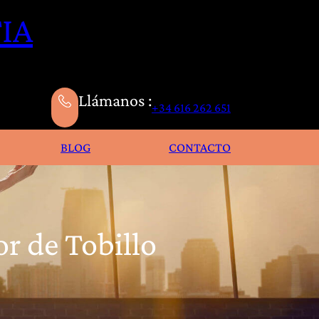
IA
Llámanos :
+34 616 262 651
BLOG
CONTACTO
or de Tobillo