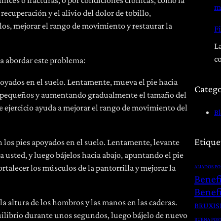
inces o fracturas, o por condiciones crónicas, como la
m
recuperación y el alivio del dolor de tobillo,
os, mejorar el rango de movimiento y restaurar la
Fi
La
c
ra abordar este problema:
apoyados en el suelo. Lentamente, mueva el pie hacia
Catego
 pequeños y aumentando gradualmente el tamaño del
e ejercicio ayuda a mejorar el rango de movimiento del
B
Etique
on los pies apoyados en el suelo. Lentamente, levante
ia usted, y luego bájelos hacia abajo, apuntando el pie
ortalecer los músculos de la pantorrilla y mejorar la
ALIADOS P
Benef
Benefi
 la altura de los hombros y las manos en las caderas.
BRUXI
ilibrio durante unos segundos, luego bájelo de nuevo
BUENA POS