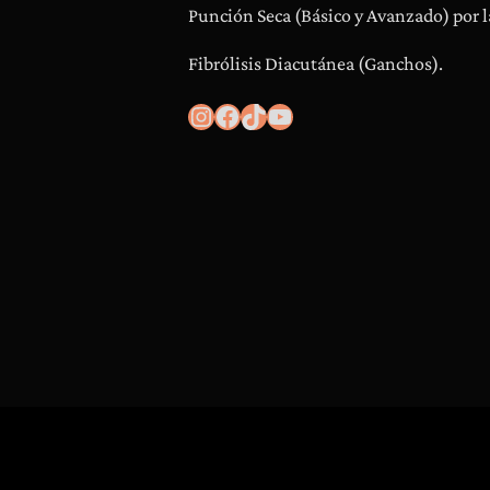
Punción Seca (Básico y Avanzado) por l
Fibrólisis Diacutánea (Ganchos).
Instagram
Facebook
TikTok
YouTube