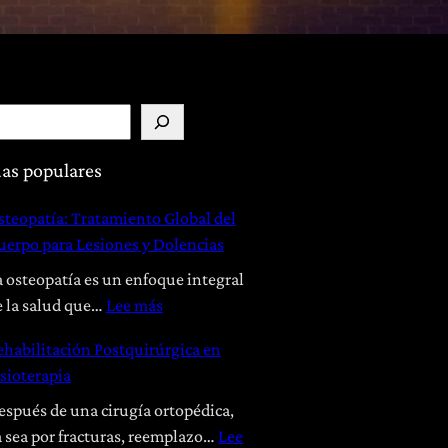
as populares
steopatía: Tratamiento Global del
uerpo para Lesiones y Dolencias
a osteopatía es un enfoque integral
:
e la salud que…
Lee más
O
ehabilitación Postquirúrgica en
s
isioterapia
t
e
espués de una cirugía ortopédica,
o
a sea por fracturas, reemplazo…
Lee