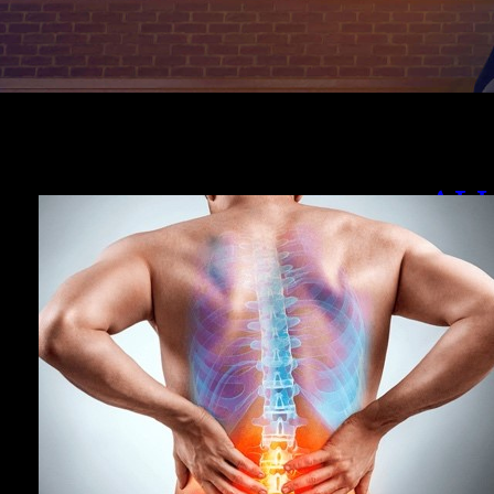
AL
EL
En FISI
lumbar c
ejercici
abdomin