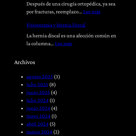
e
Después de una cirugía ortopédica, ya sea
o
:
por fracturas, reemplazo…
Lee más
p
R
Fisioterapia y Hernia Discal
a
e
t
h
La hernia discal es una afección común en
í
a
:
la columna…
Lee más
a
b
F
:
i
i
Archivos
T
l
s
r
i
i
agosto 2025
(3)
a
t
o
julio 2025
(8)
t
a
t
junio 2025
(4)
a
c
e
julio 2024
(1)
m
i
r
junio 2024
(4)
i
ó
a
mayo 2024
(1)
e
n
p
abril 2024
(5)
n
P
i
marzo 2024
(2)