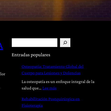
B
A
u
s
Entradas populares
c
Osteopatía: Tratamiento Global del
a
Cuerpo para Lesiones y Dolencias
r
lor
La osteopatía es un enfoque integral de la
a
:
salud que…
Lee más
O
Rehabilitación Postquirúrgica en
s
Fisioterapia
t