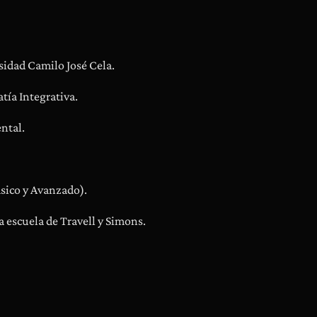
c
i
a
sidad Camilo José Cela.
s
tía Integrativa.
ntal.
ásico y Avanzado).
a escuela de Travell y Simons.