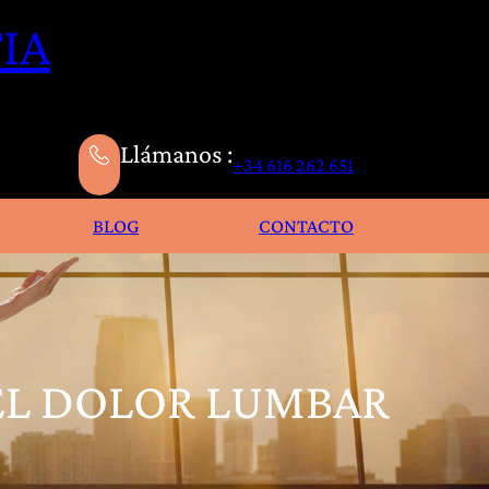
IA
Llámanos :
+34 616 262 651
BLOG
CONTACTO
EL DOLOR LUMBAR