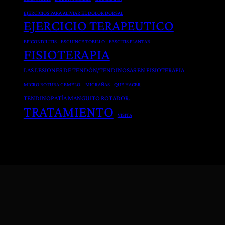
a
i
EJERCICIOS PARA ALIVIAR EL DOLOR DORSAL
EJERCICIO TERAPEUTICO
r
o
a
t
EPICONDILITIS
ESGUINCE TOBILLO
FASCITIS PLANTAR
FISIOTERAPIA
L
e
e
r
LAS LESIONES DE TENDÓN/TENDINOSAS EN FISIOTERAPIA
s
a
MICRO ROTURA GEMELO.
MIGRAÑAS
QUE HACER
i
p
TENDINOPATÍA MANGUITO ROTADOR.
o
i
TRATAMIENTO
n
VISITA
a
e
s
y
D
o
l
e
n