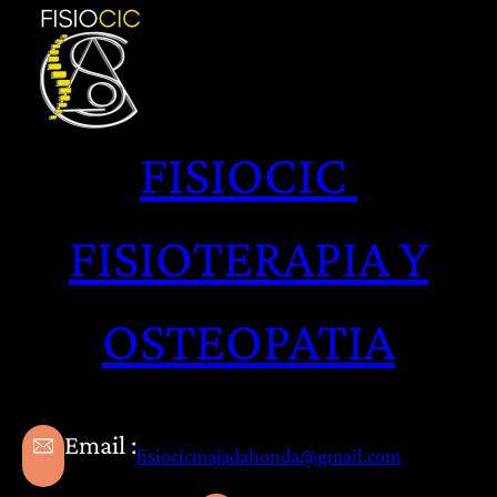
Saltar
al
contenido
FISIOCIC
FISIOTERAPIA Y
OSTEOPATIA
Email :
fisiocicmajadahonda@gmail.com