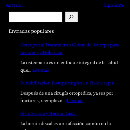
Anterior
Siguiente
B
u
s
Entradas populares
c
Osteopatía: Tratamiento Global del Cuerpo para
a
Lesiones y Dolencias
r
La osteopatía es un enfoque integral de la salud
:
que…
Lee más
O
Rehabilitación Postquirúrgica en Fisioterapia
s
t
Después de una cirugía ortopédica, ya sea por
e
:
fracturas, reemplazo…
Lee más
o
R
Fisioterapia y Hernia Discal
p
e
a
h
La hernia discal es una afección común en la