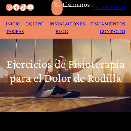
Llámanos :
Instagram
Facebook
TikTok
YouTube
+34 616 262 651
INICIO
EQUIPO
INSTALACIONES
TRATAMIENTOS
TARIFAS
BLOG
CONTACTO
Ejercicios de Fisioterapia
para el Dolor de Rodilla