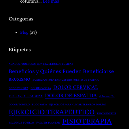
t
a
:
columna…
Lee más
í
b
F
a
i
i
Categorías
:
l
s
T
i
i
Blog
(57)
r
t
o
a
a
t
Etiquetas
t
c
e
a
i
r
ALIADOS PODEROSOS CONTRA EL DOLOR LUMBAR
m
ó
a
Beneficios y Quiénes Pueden Beneficiarse
i
n
p
BRUXISMO
BUENA POSTURA EN NUESTRO PUESTO DE TRABAJO
e
P
i
DOLOR CERVICAL
CODO TENISTA
DOLOR CADERA
n
o
a
DOLOR DE ESPALDA
DOLOR DE CABEZA
t
dolor rodilla
s
y
o
t
DOLOR TOBILLO
ECOGRAFIA
EJERCICIOS PARA ALIVIAR EL DOLOR DORSAL
H
EJERCICIO TERAPEUTICO
G
q
e
EPICONDILITIS
FISIOTERAPIA
l
u
r
ESGUINCE TOBILLO
FASCITIS PLANTAR
o
i
n