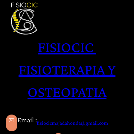
Saltar
al
contenido
FISIOCIC
FISIOTERAPIA Y
OSTEOPATIA
Email :
fisiocicmajadahonda@gmail.com