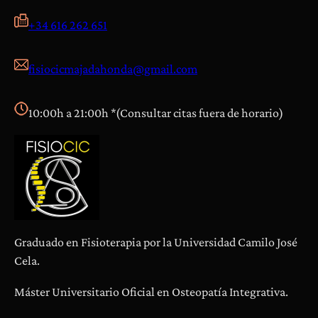
e
+34 616 262 651
n
c
fisiocicmajadahonda@gmail.com
i
a
s
10:00h a 21:00h *(Consultar citas fuera de horario)
Graduado en Fisioterapia por la Universidad Camilo José
Cela.
Máster Universitario Oficial en Osteopatía Integrativa.