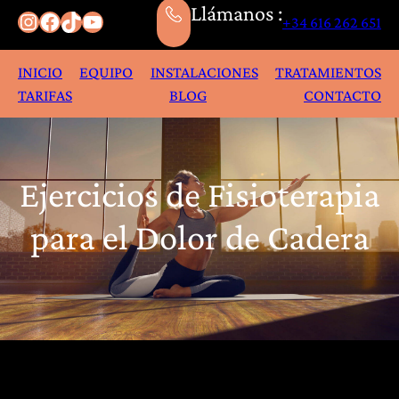
Llámanos :
Instagram
Facebook
TikTok
YouTube
+34 616 262 651
INICIO
EQUIPO
INSTALACIONES
TRATAMIENTOS
TARIFAS
BLOG
CONTACTO
Ejercicios de Fisioterapia
para el Dolor de Cadera