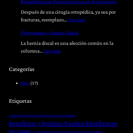
Rehabilitación Postquirúrgica en Fisioterapia
s
t
Después de una cirugía ortopédica, ya sea por
e
:
fracturas, reemplazo…
Lee más
o
R
Fisioterapia y Hernia Discal
p
e
a
h
La hernia discal es una afección común en la
t
a
:
columna…
Lee más
í
b
F
a
i
i
Categorías
:
l
s
T
i
i
Blog
(57)
r
t
o
a
a
t
Etiquetas
t
c
e
a
i
r
ALIADOS PODEROSOS CONTRA EL DOLOR LUMBAR
m
ó
a
Beneficios y Quiénes Pueden Beneficiarse
i
n
p
BRUXISMO
BUENA POSTURA EN NUESTRO PUESTO DE TRABAJO