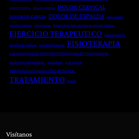
e
P
i
DOLOR CERVICAL
CODO TENISTA
DOLOR CADERA
n
o
a
DOLOR DE ESPALDA
DOLOR DE CABEZA
t
dolor rodilla
s
y
o
t
DOLOR TOBILLO
ECOGRAFIA
EJERCICIOS PARA ALIVIAR EL DOLOR DORSAL
H
EJERCICIO TERAPEUTICO
G
q
e
EPICONDILITIS
FISIOTERAPIA
l
u
r
ESGUINCE TOBILLO
FASCITIS PLANTAR
o
i
n
LAS LESIONES DE TENDÓN/TENDINOSAS EN FISIOTERAPIA
b
r
i
MICRO ROTURA GEMELO.
MIGRAÑAS
QUE HACER
a
ú
a
TENDINOPATÍA MANGUITO ROTADOR.
l
r
D
TRATAMIENTO
VISITA
d
g
i
e
i
s
l
c
c
C
a
a
u
e
l
e
n
r
F
Visítanos