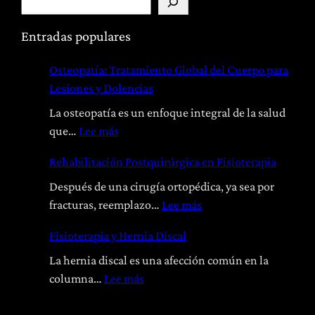
u
s
Entradas populares
c
Osteopatía: Tratamiento Global del Cuerpo para
a
Lesiones y Dolencias
r
La osteopatía es un enfoque integral de la salud
:
que…
Lee más
O
Rehabilitación Postquirúrgica en Fisioterapia
s
t
Después de una cirugía ortopédica, ya sea por
e
:
fracturas, reemplazo…
Lee más
o
R
Fisioterapia y Hernia Discal
p
e
a
h
La hernia discal es una afección común en la
t
a
:
columna…
Lee más
í
b
F
a
i
i