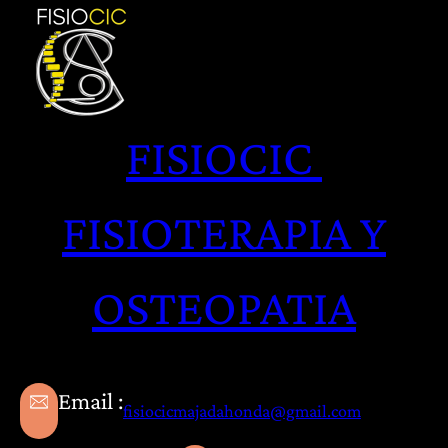
Saltar
al
contenido
FISIOCIC
FISIOTERAPIA Y
OSTEOPATIA
Email :
fisiocicmajadahonda@gmail.com