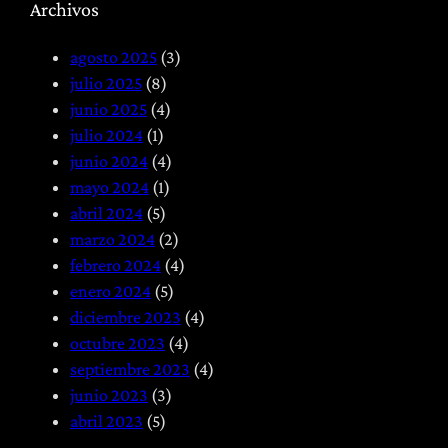
Archivos
:
l
s
T
i
i
agosto 2025
(3)
r
t
o
julio 2025
(8)
a
a
t
junio 2025
(4)
t
c
e
julio 2024
(1)
a
i
r
junio 2024
(4)
m
ó
a
mayo 2024
(1)
i
n
p
abril 2024
(5)
e
P
i
marzo 2024
(2)
n
o
a
febrero 2024
(4)
t
s
y
enero 2024
(5)
o
t
H
diciembre 2023
(4)
G
q
e
octubre 2023
(4)
l
u
r
septiembre 2023
(4)
o
i
n
junio 2023
(3)
b
r
i
abril 2023
(5)
a
ú
a