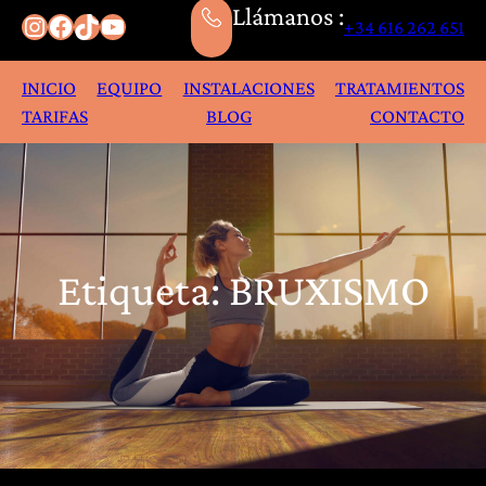
Llámanos :
Instagram
Facebook
TikTok
YouTube
+34 616 262 651
INICIO
EQUIPO
INSTALACIONES
TRATAMIENTOS
TARIFAS
BLOG
CONTACTO
Etiqueta:
BRUXISMO