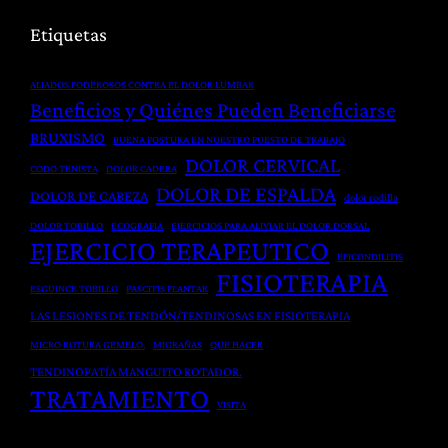
l
r
D
Etiquetas
d
g
i
e
i
s
ALIADOS PODEROSOS CONTRA EL DOLOR LUMBAR
l
c
c
Beneficios y Quiénes Pueden Beneficiarse
C
a
a
BRUXISMO
BUENA POSTURA EN NUESTRO PUESTO DE TRABAJO
u
e
l
DOLOR CERVICAL
CODO TENISTA
DOLOR CADERA
e
n
DOLOR DE ESPALDA
DOLOR DE CABEZA
r
F
dolor rodilla
p
i
DOLOR TOBILLO
ECOGRAFIA
EJERCICIOS PARA ALIVIAR EL DOLOR DORSAL
EJERCICIO TERAPEUTICO
o
s
EPICONDILITIS
FISIOTERAPIA
p
i
ESGUINCE TOBILLO
FASCITIS PLANTAR
a
o
LAS LESIONES DE TENDÓN/TENDINOSAS EN FISIOTERAPIA
r
t
MICRO ROTURA GEMELO.
MIGRAÑAS
QUE HACER
a
e
TENDINOPATÍA MANGUITO ROTADOR.
L
r
TRATAMIENTO
e
VISITA
a
s
p