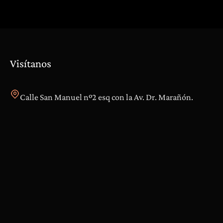
i
i
o
a
n
e
s
Visítanos
y
D
o
Calle San Manuel nº2 esq con la Av. Dr. Marañón.
l
e
n
c
i
a
s