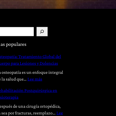
as populares
steopatía: Tratamiento Global del
uerpo para Lesiones y Dolencias
a osteopatía es un enfoque integral
:
e la salud que…
Lee más
O
ehabilitación Postquirúrgica en
s
isioterapia
t
e
espués de una cirugía ortopédica,
o
a sea por fracturas, reemplazo…
Lee