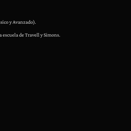
a
s
ásico y Avanzado).
a escuela de Travell y Simons.