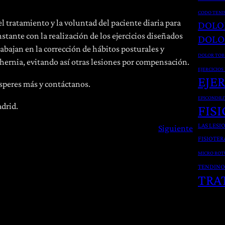
CODO TENI
l tratamiento y la voluntad del paciente diaria para
DOLO
nstante con la realización de los ejercicios diseñados
DOLO
abajan en la corrección de hábitos posturales y
DOLOR TOB
ernia, evitando así otras lesiones por compensación.
EJERCICIOS
EJE
esperes más y contáctanos.
EPICONDILI
drid.
FIS
LAS LESI
Siguiente
FISIOTER
MICRO ROT
TENDINO
TRA