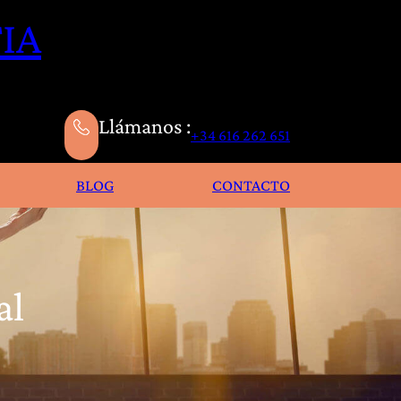
IA
Llámanos :
+34 616 262 651
BLOG
CONTACTO
al