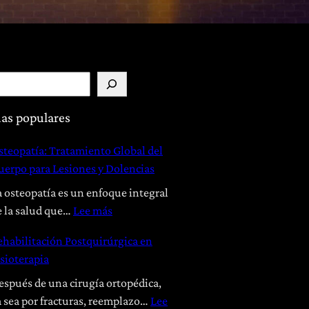
as populares
steopatía: Tratamiento Global del
uerpo para Lesiones y Dolencias
a osteopatía es un enfoque integral
:
e la salud que…
Lee más
O
ehabilitación Postquirúrgica en
s
isioterapia
t
e
espués de una cirugía ortopédica,
o
a sea por fracturas, reemplazo…
Lee