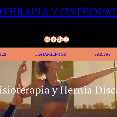
OTERAPIA Y OSTEOPAT
Instagram
Facebook
TikTok
YouTube
NES
TRATAMIENTOS
TARIFAS
isioterapia y Hernia Disc