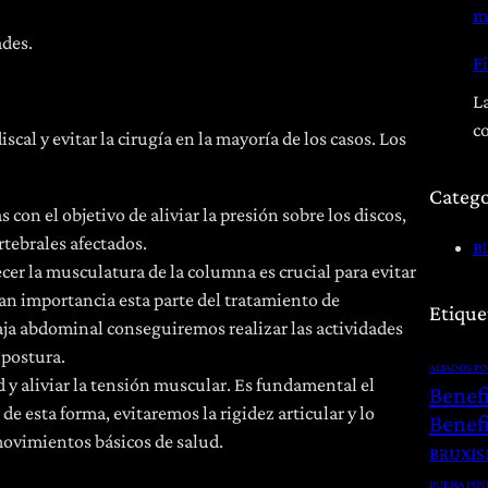
m
des.
Fi
La
c
iscal y evitar la cirugía en la mayoría de los casos. Los
Catego
 con el objetivo de aliviar la presión sobre los discos,
rtebrales afectados.
B
cer la musculatura de la columna es crucial para evitar
an importancia esta parte del tratamiento de
Etique
faja abdominal conseguiremos realizar las actividades
 postura.
ALIADOS P
d y aliviar la tensión muscular. Es fundamental el
Benef
de esta forma, evitaremos la rigidez articular y lo
Benefi
movimientos básicos de salud.
BRUXI
BUENA POS