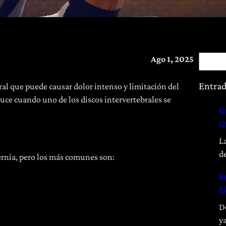
B
Ago 1, 2025
u
s
Entrad
al que puede causar dolor intenso y limitación del
c
duce cuando uno de los discos intervertebrales se
O
a
C
r
L
d
ernia, pero los más comunes son:
R
F
D
y