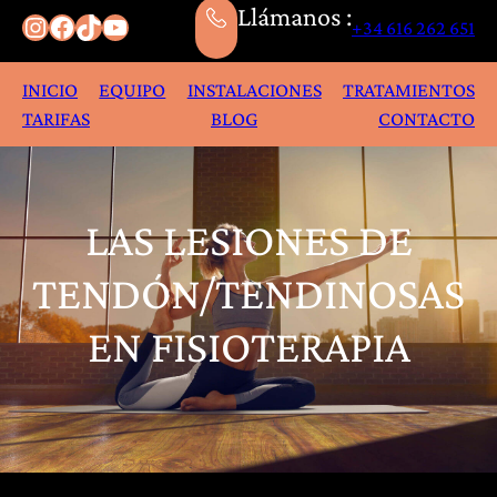
Llámanos :
Instagram
Facebook
TikTok
YouTube
+34 616 262 651
INICIO
EQUIPO
INSTALACIONES
TRATAMIENTOS
TARIFAS
BLOG
CONTACTO
LAS LESIONES DE
TENDÓN/TENDINOSAS
EN FISIOTERAPIA