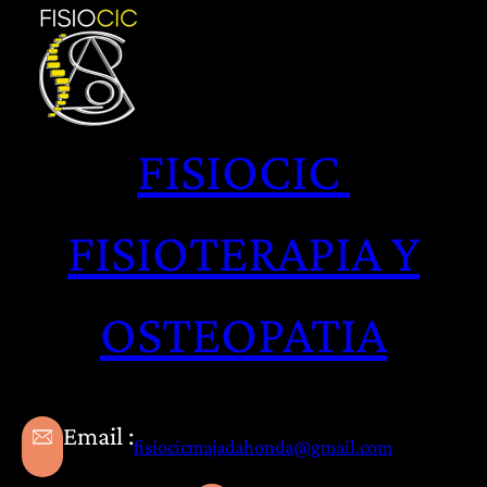
Saltar
al
contenido
FISIOCIC
FISIOTERAPIA Y
OSTEOPATIA
Email :
fisiocicmajadahonda@gmail.com