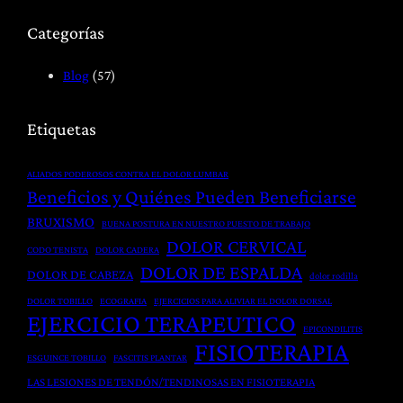
F
a
i
i
Categorías
:
l
s
T
i
i
Blog
(57)
r
t
o
a
a
t
Etiquetas
t
c
e
a
i
r
ALIADOS PODEROSOS CONTRA EL DOLOR LUMBAR
m
ó
a
Beneficios y Quiénes Pueden Beneficiarse
i
n
p
BRUXISMO
BUENA POSTURA EN NUESTRO PUESTO DE TRABAJO
e
P
i
DOLOR CERVICAL
CODO TENISTA
DOLOR CADERA
n
o
a
DOLOR DE ESPALDA
DOLOR DE CABEZA
t
dolor rodilla
s
y
o
t
DOLOR TOBILLO
ECOGRAFIA
EJERCICIOS PARA ALIVIAR EL DOLOR DORSAL
H
EJERCICIO TERAPEUTICO
G
q
e
EPICONDILITIS
FISIOTERAPIA
l
u
r
ESGUINCE TOBILLO
FASCITIS PLANTAR
o
i
n
LAS LESIONES DE TENDÓN/TENDINOSAS EN FISIOTERAPIA
b
r
i