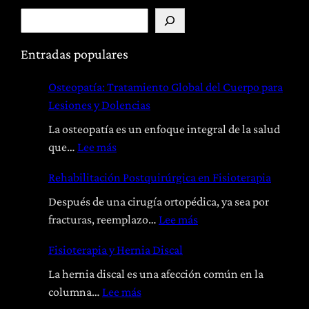
B
u
s
Entradas populares
c
Osteopatía: Tratamiento Global del Cuerpo para
a
Lesiones y Dolencias
r
La osteopatía es un enfoque integral de la salud
:
que…
Lee más
O
Rehabilitación Postquirúrgica en Fisioterapia
s
t
Después de una cirugía ortopédica, ya sea por
e
:
fracturas, reemplazo…
Lee más
o
R
Fisioterapia y Hernia Discal
p
e
a
h
La hernia discal es una afección común en la
t
a
:
columna…
Lee más
í
b