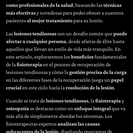
como profesionales de la salud
; buscando las
técnicas
más efectivas
y novedosas para poder ofrecer a nuestros
pacientes
el mejor tratamiento
para su lesión.
Las
lesiones tendinosas
son un desafío común que
puede
afectar a cualquier persona
, desde atletas de élite hasta
aquellos que llevan un estilo de vida más tranquilo. En
este artículo, exploraremos los
beneficios
fundamentales
de la
fisioterapia
en el proceso de recuperación de
lesiones tendinosas y cómo la
gestión precisa de la carga
en las diferentes fases de la recuperación juega un
papel
crucial
en este ciclo hacia la
resolución de la lesión
.
Cuando se trata de
lesiones tendinosas
, la
fisioterapia
y
osteopatía
se destacan como un
enfoque integral
que va
más allá de simplemente abordar los síntomas. Los
fisioterapeutas expertos
analizan las causas
subyacentes de la lesión
, diseñando programas de