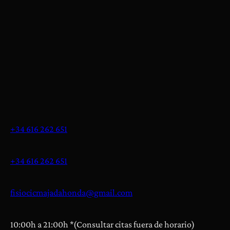
e
a
s
p
i
i
o
a
n
e
s
y
D
o
+34 616 262 651
l
e
+34 616 262 651
n
c
fisiocicmajadahonda@gmail.com
i
a
s
10:00h a 21:00h *(Consultar citas fuera de horario)