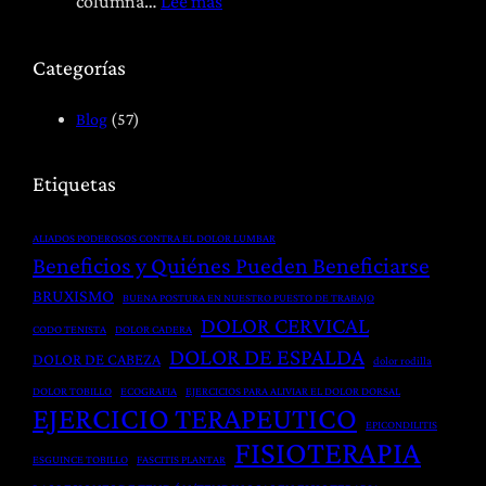
:
columna…
Lee más
í
b
F
a
i
i
Categorías
:
l
s
T
i
i
Blog
(57)
r
t
o
a
a
t
Etiquetas
t
c
e
a
i
r
ALIADOS PODEROSOS CONTRA EL DOLOR LUMBAR
m
ó
a
Beneficios y Quiénes Pueden Beneficiarse
i
n
p
BRUXISMO
BUENA POSTURA EN NUESTRO PUESTO DE TRABAJO
e
P
i
DOLOR CERVICAL
CODO TENISTA
DOLOR CADERA
n
o
a
DOLOR DE ESPALDA
DOLOR DE CABEZA
t
dolor rodilla
s
y
o
t
DOLOR TOBILLO
ECOGRAFIA
EJERCICIOS PARA ALIVIAR EL DOLOR DORSAL
H
EJERCICIO TERAPEUTICO
G
q
e
EPICONDILITIS
FISIOTERAPIA
l
u
r
ESGUINCE TOBILLO
FASCITIS PLANTAR
o
i
n