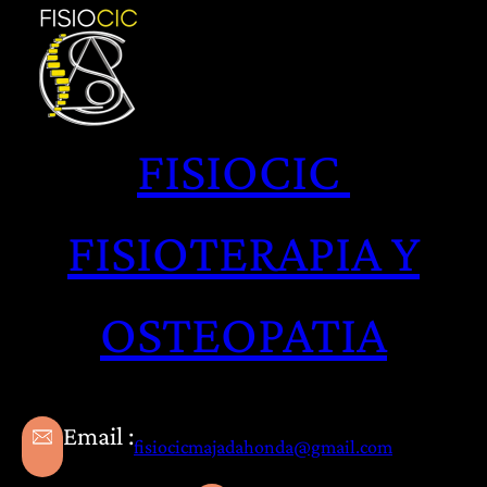
Saltar
al
contenido
FISIOCIC
FISIOTERAPIA Y
OSTEOPATIA
Email :
fisiocicmajadahonda@gmail.com