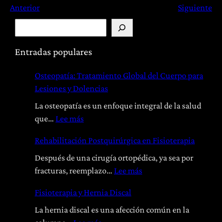
Anterior
Siguiente
B
u
s
Entradas populares
c
Osteopatía: Tratamiento Global del Cuerpo para
a
Lesiones y Dolencias
r
La osteopatía es un enfoque integral de la salud
:
que…
Lee más
O
Rehabilitación Postquirúrgica en Fisioterapia
s
t
Después de una cirugía ortopédica, ya sea por
e
:
fracturas, reemplazo…
Lee más
o
R
Fisioterapia y Hernia Discal
p
e
a
h
La hernia discal es una afección común en la
t
a