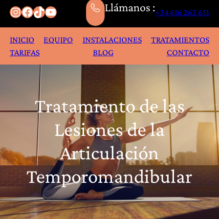
Llámanos :
Instagram
Facebook
TikTok
YouTube
+34 616 262 651
INICIO
EQUIPO
INSTALACIONES
TRATAMIENTOS
TARIFAS
BLOG
CONTACTO
Tratamiento de las
Lesiones de la
Articulación
Temporomandibular