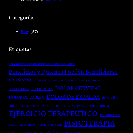
í
b
F
a
i
i
Categorías
:
l
s
T
i
i
Blog
(57)
r
t
o
a
a
t
Etiquetas
t
c
e
a
i
r
ALIADOS PODEROSOS CONTRA EL DOLOR LUMBAR
m
ó
a
Beneficios y Quiénes Pueden Beneficiarse
i
n
p
BRUXISMO
BUENA POSTURA EN NUESTRO PUESTO DE TRABAJO
e
P
i
DOLOR CERVICAL
CODO TENISTA
DOLOR CADERA
n
o
a
DOLOR DE ESPALDA
DOLOR DE CABEZA
t
dolor rodilla
s
y
o
t
DOLOR TOBILLO
ECOGRAFIA
EJERCICIOS PARA ALIVIAR EL DOLOR DORSAL
H
EJERCICIO TERAPEUTICO
G
q
e
EPICONDILITIS
FISIOTERAPIA
l
u
r
ESGUINCE TOBILLO
FASCITIS PLANTAR
o
i
n
LAS LESIONES DE TENDÓN/TENDINOSAS EN FISIOTERAPIA