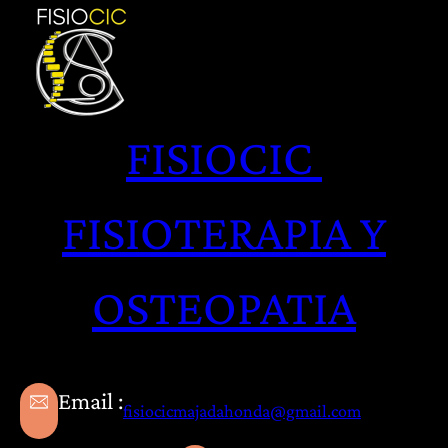
Saltar
al
contenido
FISIOCIC
FISIOTERAPIA Y
OSTEOPATIA
Email :
fisiocicmajadahonda@gmail.com