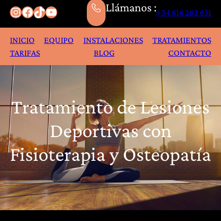
Llámanos :
Instagram
Facebook
TikTok
YouTube
+34 616 262 651
INICIO
EQUIPO
INSTALACIONES
TRATAMIENTOS
TARIFAS
BLOG
CONTACTO
Tratamiento de Lesiones
Deportivas con
Fisioterapia y Osteopatía