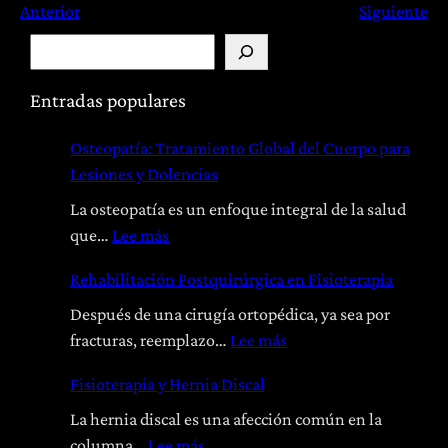
Anterior
Siguiente
B
u
s
Entradas populares
c
Osteopatía: Tratamiento Global del Cuerpo para
a
Lesiones y Dolencias
r
La osteopatía es un enfoque integral de la salud
:
que…
Lee más
O
Rehabilitación Postquirúrgica en Fisioterapia
s
t
Después de una cirugía ortopédica, ya sea por
e
:
fracturas, reemplazo…
Lee más
o
R
Fisioterapia y Hernia Discal
p
e
a
h
La hernia discal es una afección común en la
t
a
:
columna…
Lee más