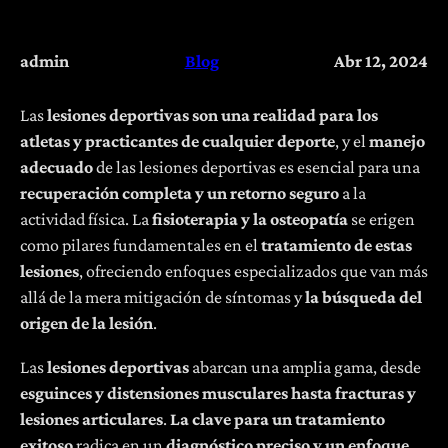
admin
Blog
Abr 12, 2024
Las
lesiones deportivas son una realidad para los
atletas y practicantes de cualquier deporte
, y el
manejo
adecuado
de las lesiones deportivas es esencial para una
recuperación completa y un retorno seguro
a la
actividad física. La
fisioterapia y la osteopatía
se erigen
como pilares fundamentales en el
tratamiento de estas
lesiones
, ofreciendo enfoques especializados que van más
allá de la mera mitigación de síntomas y
la búsqueda del
origen de la lesión
.
Las
lesiones deportivas
abarcan una amplia gama, desde
esguinces y distensiones musculares hasta fracturas y
lesiones articulares
.
La clave para un tratamiento
exitoso
radica en un
diagnóstico preciso y un enfoque