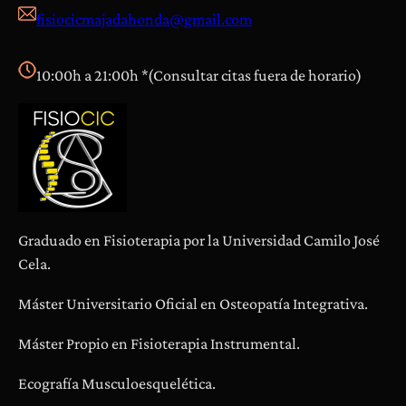
fisiocicmajadahonda@gmail.com
i
a
s
10:00h a 21:00h *(Consultar citas fuera de horario)
Graduado en Fisioterapia por la Universidad Camilo José
Cela.
Máster Universitario Oficial en Osteopatía Integrativa.
Máster Propio en Fisioterapia Instrumental.
Ecografía Musculoesquelética.