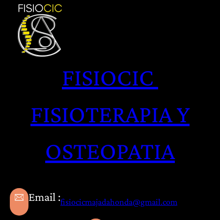
Saltar
al
contenido
FISIOCIC
FISIOTERAPIA Y
OSTEOPATIA
Email :
fisiocicmajadahonda@gmail.com