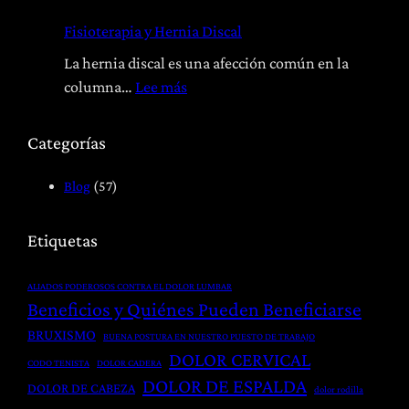
o
R
Fisioterapia y Hernia Discal
p
e
a
h
La hernia discal es una afección común en la
t
a
:
columna…
Lee más
í
b
F
a
i
i
Categorías
:
l
s
T
i
i
Blog
(57)
r
t
o
a
a
t
Etiquetas
t
c
e
a
i
r
ALIADOS PODEROSOS CONTRA EL DOLOR LUMBAR
m
ó
a
Beneficios y Quiénes Pueden Beneficiarse
i
n
p
BRUXISMO
BUENA POSTURA EN NUESTRO PUESTO DE TRABAJO
e
P
i
DOLOR CERVICAL
CODO TENISTA
DOLOR CADERA
n
o
a
DOLOR DE ESPALDA
DOLOR DE CABEZA
t
dolor rodilla
s
y