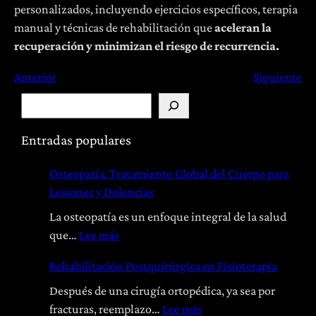
personalizados, incluyendo ejercicios específicos, terapia
manual y técnicas de rehabilitación que
aceleran la
recuperación y minimizan el riesgo de recurrencia.
Anterior
Siguiente
B
u
s
Entradas populares
c
Osteopatía: Tratamiento Global del Cuerpo para
a
Lesiones y Dolencias
r
La osteopatía es un enfoque integral de la salud
:
que…
Lee más
O
Rehabilitación Postquirúrgica en Fisioterapia
s
t
Después de una cirugía ortopédica, ya sea por
e
:
fracturas, reemplazo…
Lee más