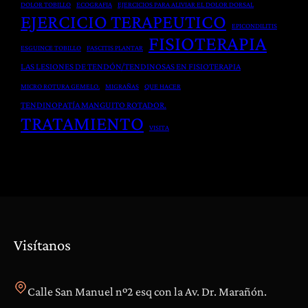
o
t
DOLOR TOBILLO
ECOGRAFIA
EJERCICIOS PARA ALIVIAR EL DOLOR DORSAL
H
EJERCICIO TERAPEUTICO
G
q
e
EPICONDILITIS
FISIOTERAPIA
l
u
r
ESGUINCE TOBILLO
FASCITIS PLANTAR
o
i
n
LAS LESIONES DE TENDÓN/TENDINOSAS EN FISIOTERAPIA
b
r
i
MICRO ROTURA GEMELO.
MIGRAÑAS
QUE HACER
a
ú
a
TENDINOPATÍA MANGUITO ROTADOR.
l
r
D
TRATAMIENTO
VISITA
d
g
i
e
i
s
l
c
c
C
a
a
u
e
l
e
n
r
F
Visítanos
p
i
o
s
Calle San Manuel nº2 esq con la Av. Dr. Marañón.
p
i