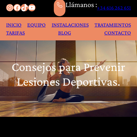
Llámanos :
Instagram
Facebook
TikTok
YouTube
+34 616 262 651
INICIO
EQUIPO
INSTALACIONES
TRATAMIENTOS
TARIFAS
BLOG
CONTACTO
Consejos para Prevenir
Lesiones Deportivas.