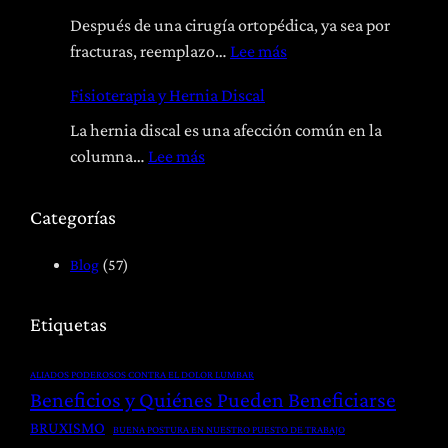
t
Después de una cirugía ortopédica, ya sea por
e
:
fracturas, reemplazo…
Lee más
o
R
Fisioterapia y Hernia Discal
p
e
a
h
La hernia discal es una afección común en la
t
a
:
columna…
Lee más
í
b
F
a
i
i
Categorías
:
l
s
T
i
i
Blog
(57)
r
t
o
a
a
t
Etiquetas
t
c
e
a
i
r
ALIADOS PODEROSOS CONTRA EL DOLOR LUMBAR
m
ó
a
Beneficios y Quiénes Pueden Beneficiarse
i
n
p
BRUXISMO
BUENA POSTURA EN NUESTRO PUESTO DE TRABAJO
e
P
i