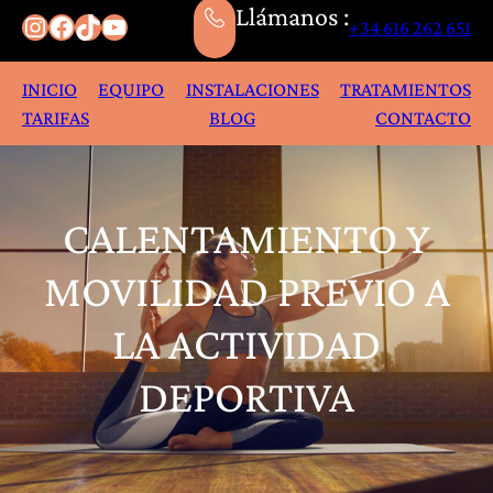
Llámanos :
Instagram
Facebook
TikTok
YouTube
+34 616 262 651
INICIO
EQUIPO
INSTALACIONES
TRATAMIENTOS
TARIFAS
BLOG
CONTACTO
CALENTAMIENTO Y
MOVILIDAD PREVIO A
LA ACTIVIDAD
DEPORTIVA