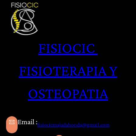
Saltar
al
contenido
FISIOCIC
FISIOTERAPIA Y
OSTEOPATIA
Email :
fisiocicmajadahonda@gmail.com