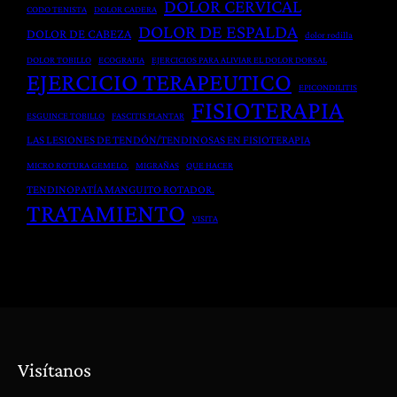
DOLOR CERVICAL
CODO TENISTA
DOLOR CADERA
n
o
a
DOLOR DE ESPALDA
DOLOR DE CABEZA
t
dolor rodilla
s
y
o
t
DOLOR TOBILLO
ECOGRAFIA
EJERCICIOS PARA ALIVIAR EL DOLOR DORSAL
H
EJERCICIO TERAPEUTICO
G
q
e
EPICONDILITIS
FISIOTERAPIA
l
u
r
ESGUINCE TOBILLO
FASCITIS PLANTAR
o
i
n
LAS LESIONES DE TENDÓN/TENDINOSAS EN FISIOTERAPIA
b
r
i
MICRO ROTURA GEMELO.
MIGRAÑAS
QUE HACER
a
ú
a
TENDINOPATÍA MANGUITO ROTADOR.
l
r
D
TRATAMIENTO
VISITA
d
g
i
e
i
s
l
c
c
C
a
a
u
e
l
e
n
r
F
Visítanos
p
i