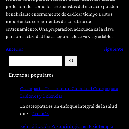
profesionales como los entusiastas del ejercicio pueden
beneficiarse enormemente de dedicar tiempo a estos
importantes componentes de su rutina de
entrenamiento. Una preparación adecuada es la clave
para una actividad física segura, efectiva y agradable.
Anterior
Siguiente
B
u
s
Entradas populares
c
Osteopatía: Tratamiento Global del Cuerpo para
a
Lesiones y Dolencias
r
La osteopatía es un enfoque integral de la salud
:
que…
Lee más
O
Rehabilitación Postquirúrgica en Fisioterapia
s