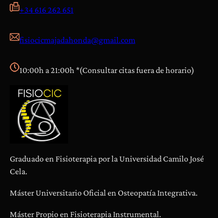
e
+34 616 262 651
n
c
fisiocicmajadahonda@gmail.com
i
a
s
10:00h a 21:00h *(Consultar citas fuera de horario)
Graduado en Fisioterapia por la Universidad Camilo José
Cela.
Máster Universitario Oficial en Osteopatía Integrativa.
Máster Propio en Fisioterapia Instrumental.