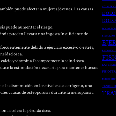
CODO TENI
mbién puede afectar a mujeres jóvenes. Las causas
DOLO
DOLO
osis puede aumentar el riesgo.
DOLOR TOB
ulimia pueden llevar a una ingesta insuficiente de
EJERCICIOS
EJE
frecuentemente debido a ejercicio excesivo o estrés,
EPICONDILI
ensidad ósea.
FIS
e calcio y vitamina D compromete la salud ósea.
LAS LESI
a reduce la estimulación necesaria para mantener huesos
FISIOTER
MICRO ROT
o a la disminución en los niveles de estrógeno, una
TENDINO
TRA
ales causas de osteoporosis durante la menopausia
mona acelera la pérdida ósea.