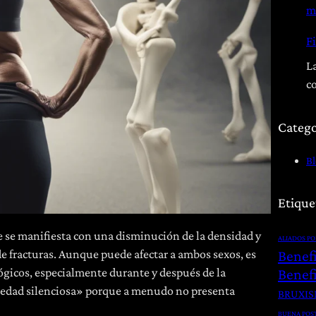
m
Fi
La
c
Catego
B
Etique
e se manifiesta con una disminución de la densidad y
ALIADOS P
 de fracturas. Aunque puede afectar a ambos sexos, es
Benef
ógicos, especialmente durante y después de la
Benefi
edad silenciosa» porque a menudo no presenta
BRUXI
BUENA POS