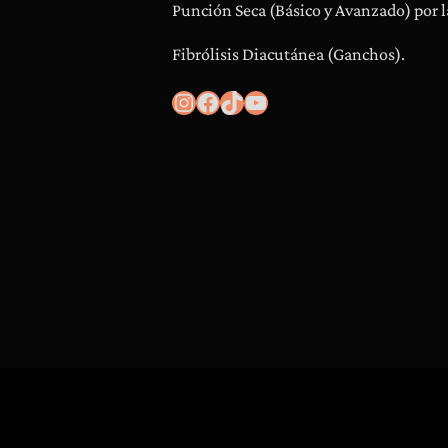
Punción Seca (Básico y Avanzado) por l
Fibrólisis Diacutánea (Ganchos).
Instagram
Facebook
TikTok
YouTube