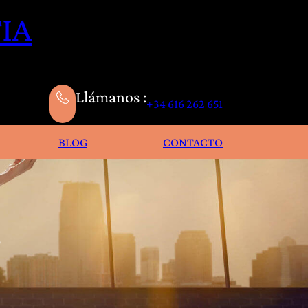
IA
Llámanos :
+34 616 262 651
BLOG
CONTACTO
s