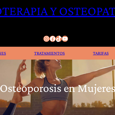
OTERAPIA Y OSTEOPAT
Instagram
Facebook
TikTok
YouTube
NES
TRATAMIENTOS
TARIFAS
Osteoporosis en Mujere