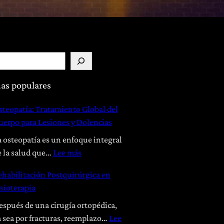
as populares
steopatía: Tratamiento Global del
uerpo para Lesiones y Dolencias
a osteopatía es un enfoque integral
:
e la salud que…
Lee más
O
ehabilitación Postquirúrgica en
s
isioterapia
t
e
espués de una cirugía ortopédica,
o
a sea por fracturas, reemplazo…
Lee