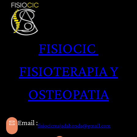
Saltar
al
contenido
FISIOCIC
FISIOTERAPIA Y
OSTEOPATIA
Email :
fisiocicmajadahonda@gmail.com