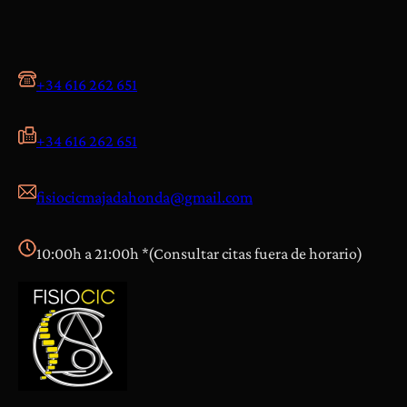
s
y
D
o
+34 616 262 651
l
e
+34 616 262 651
n
c
fisiocicmajadahonda@gmail.com
i
a
s
10:00h a 21:00h *(Consultar citas fuera de horario)