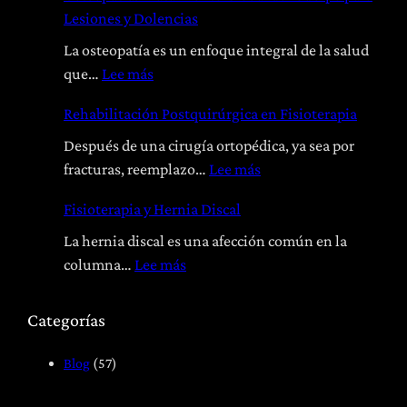
Lesiones y Dolencias
r
La osteopatía es un enfoque integral de la salud
:
que…
Lee más
O
Rehabilitación Postquirúrgica en Fisioterapia
s
t
Después de una cirugía ortopédica, ya sea por
e
:
fracturas, reemplazo…
Lee más
o
R
Fisioterapia y Hernia Discal
p
e
a
h
La hernia discal es una afección común en la
t
a
:
columna…
Lee más
í
b
F
a
i
i
Categorías
:
l
s
T
i
i
Blog
(57)
r
t
o
a
a
t