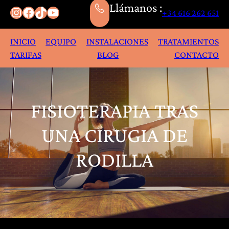
Llámanos :
Instagram
Facebook
TikTok
YouTube
+34 616 262 651
INICIO
EQUIPO
INSTALACIONES
TRATAMIENTOS
TARIFAS
BLOG
CONTACTO
FISIOTERAPIA TRAS
UNA CIRUGIA DE
RODILLA