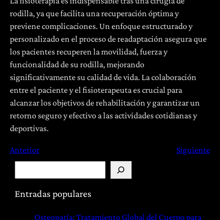
La fisioterapia es indispensable tras una cirugía de
rodilla, ya que facilita una recuperación óptima y
previene complicaciones. Un enfoque estructurado y
personalizado en el proceso de readaptación asegura que
los pacientes recuperen la movilidad, fuerza y
funcionalidad de su rodilla, mejorando
significativamente su calidad de vida. La colaboración
entre el paciente y el fisioterapeuta es crucial para
alcanzar los objetivos de rehabilitación y garantizar un
retorno seguro y efectivo a las actividades cotidianas y
deportivas.
Anterior
Siguiente
B
u
s
Entradas populares
c
Osteopatía: Tratamiento Global del Cuerpo para
a