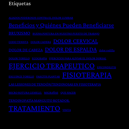
Etiquetas
t
c
e
a
i
r
ALIADOS PODEROSOS CONTRA EL DOLOR LUMBAR
m
ó
a
Beneficios y Quiénes Pueden Beneficiarse
i
n
p
BRUXISMO
BUENA POSTURA EN NUESTRO PUESTO DE TRABAJO
e
P
i
DOLOR CERVICAL
CODO TENISTA
DOLOR CADERA
n
o
a
DOLOR DE ESPALDA
DOLOR DE CABEZA
t
dolor rodilla
s
y
o
t
DOLOR TOBILLO
ECOGRAFIA
EJERCICIOS PARA ALIVIAR EL DOLOR DORSAL
H
EJERCICIO TERAPEUTICO
G
q
e
EPICONDILITIS
FISIOTERAPIA
l
u
r
ESGUINCE TOBILLO
FASCITIS PLANTAR
o
i
n
LAS LESIONES DE TENDÓN/TENDINOSAS EN FISIOTERAPIA
b
r
i
MICRO ROTURA GEMELO.
MIGRAÑAS
QUE HACER
a
ú
a
TENDINOPATÍA MANGUITO ROTADOR.
l
r
D
TRATAMIENTO
VISITA
d
g
i
e
i
s
l
c
c